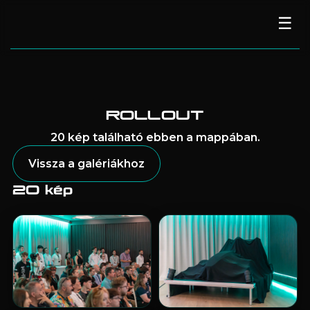
☰
BME MOTORSPORT
Főoldal
Rólunk
ROLLOUT
20 kép található ebben a mappában.
Támogatóink
Vissza a galériákhoz
Csapat
20
kép
Autó
Hírek
Galéria