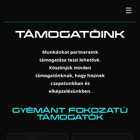
☰
BME MOTORSPORT
TÁMOGATÓINK
Főoldal
Rólunk
Munkánkat partnereink
támogatása teszi lehetővé.
Támogatóink
Köszönjük minden
támogatónknak, hogy hisznek
Csapat
csapatunkban és
elképzelésünkben.
Autó
GYÉMÁNT FOKOZATÚ
Hírek
TÁMOGATÓK
Galéria